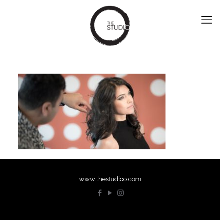
www.thestudioo.com